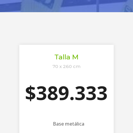
Talla M
70 x 260 cm
$389.333
Base metálica