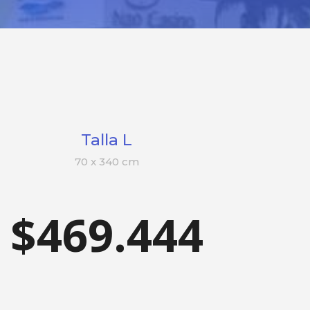
Talla L
70 x 340 cm
$469.444