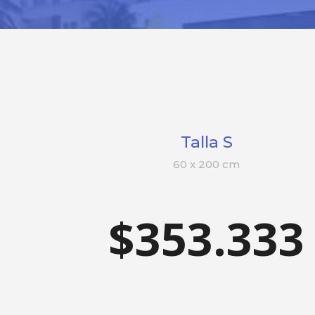
Talla S
60 x 200 cm
$353.333