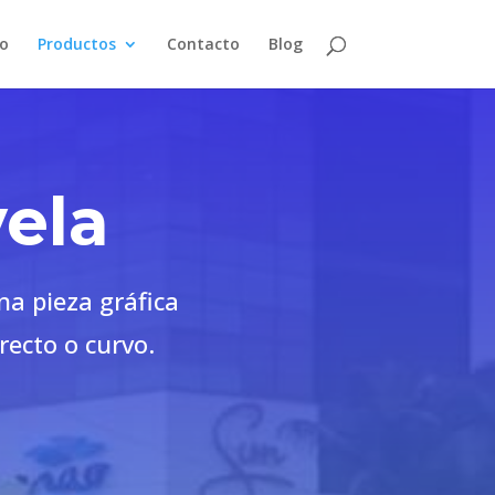
io
Productos
Contacto
Blog
vela
na pieza gráfica
recto o curvo.