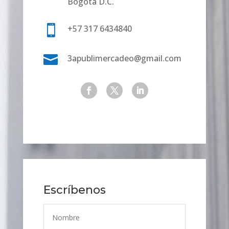
Bogotá D.C.

+57 317 6434840

3apublimercadeo@gmail.com
Escríbenos